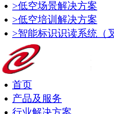
>低空场景解决方案
>低空培训解决方案
>智能标识识读系统（
首页
产品及服务
行业解决方案