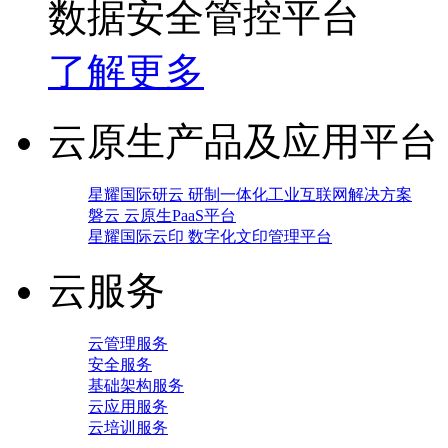
数据安全管控平台
了解更多
云原生产品及应用平台
星耀国际研云 研制一体化工业互联网解决方案
磐云 云原生PaaS平台
星耀国际云印 数字化文印管理平台
云服务
云管理服务
安全服务
基础架构服务
云应用服务
云培训服务