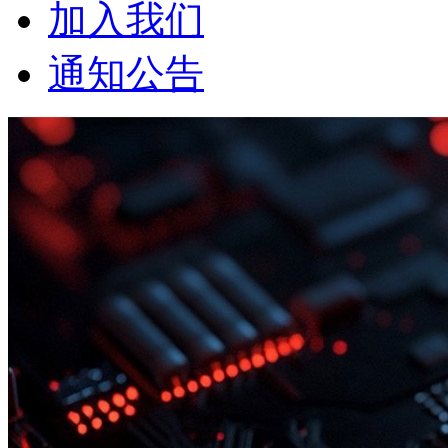
加入我们
通知公告