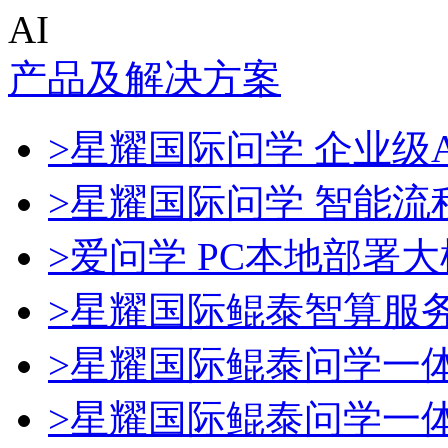
AI
产品及解决方案
>星耀国际问学 企业级A
>星耀国际问学 智能流
>爱问学 PC本地部署
>星耀国际鲲泰智算服
>星耀国际鲲泰问学一
>星耀国际鲲泰问学一体机