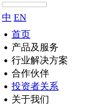
中
EN
首页
产品及服务
行业解决方案
合作伙伴
投资者关系
关于我们