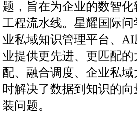
题，旨在为企业的数智
工程流水线。星耀国际问学
业私域知识管理平台、A
业提供更先进、更匹配的
配、融合调度、企业
时解决了数据到知识的向
装问题。