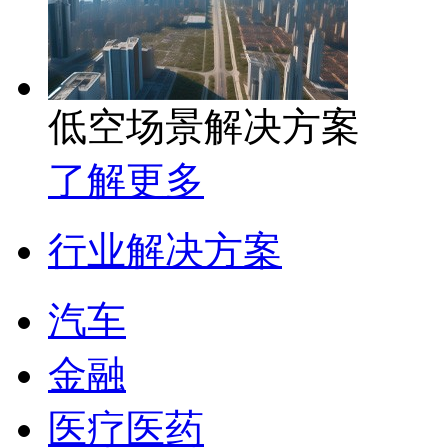
低空场景解决方案
了解更多
行业解决方案
汽车
金融
医疗医药