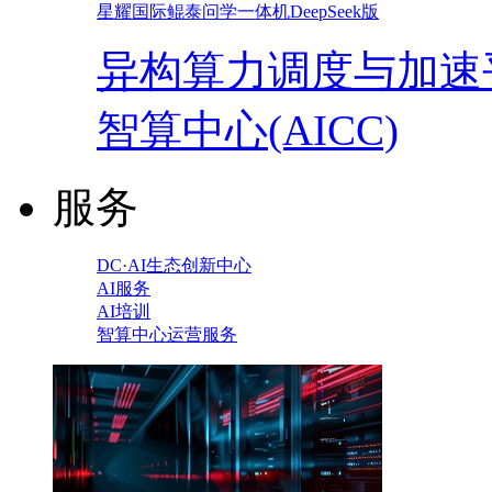
星耀国际鲲泰问学一体机DeepSeek版
异构算力调度与加速
智算中心(AICC)
服务
DC·AI生态创新中心
AI服务
AI培训
智算中心运营服务