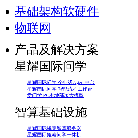
基础架构软硬件
物联网
产品及解决方案
星耀国际问学
星耀国际问学 企业级Agent中台
星耀国际问学 智能流程工作台
爱问学 PC本地部署大模型
智算基础设施
星耀国际鲲泰智算服务器
星耀国际鲲泰问学一体机