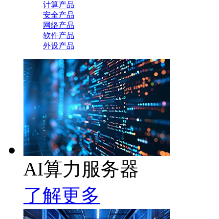
计算产品
安全产品
网络产品
软件产品
外设产品
AI算力服务器
了解更多