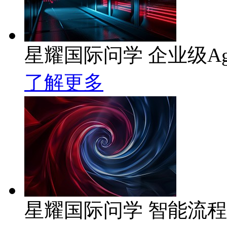
星耀国际问学 企业级Ag
了解更多
星耀国际问学 智能流