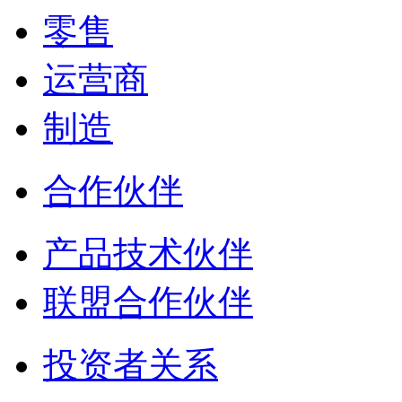
零售
运营商
制造
合作伙伴
产品技术伙伴
联盟合作伙伴
投资者关系