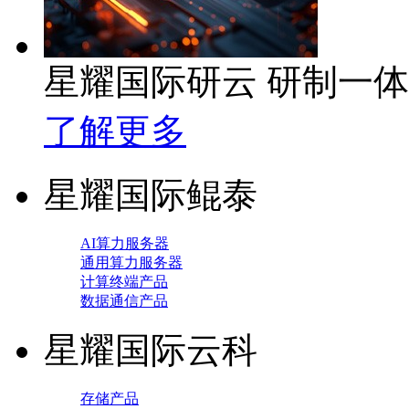
星耀国际研云 研制一
了解更多
星耀国际鲲泰
AI算力服务器
通用算力服务器
计算终端产品
数据通信产品
星耀国际云科
存储产品