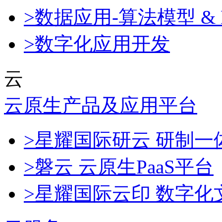
>数据应用-算法模型 & 
>数字化应用开发
云
云原生产品及应用平台
>星耀国际研云 研制
>磐云 云原生PaaS平台
>星耀国际云印 数字化