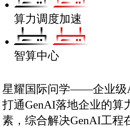
算力调度加速
智算中心
星耀国际问学——企业级Ag
打通GenAI落地企业的算力
素，综合解决GenAI工程在